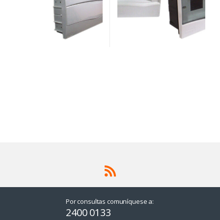
Por consultas comuníquese a:
2400 0133