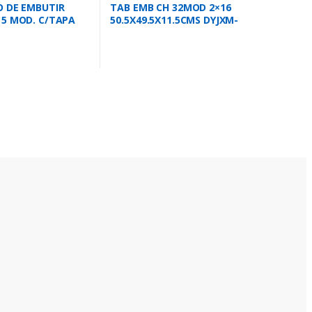
 DE EMBUTIR
TAB EMB CH 32MOD 2×16
5 MOD. C/TAPA
50.5X49.5X11.5CMS DYJXM-
40 BR5
PF32