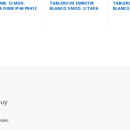
EMB. 12 MOD.
TABLERO DE EMBUTIR
TABLERO
A FUME IP40 PR412
BLANCO 9 MOD. C/TAPA
BLANCO 
BLANCA IP40 BR9
FUME IP
.uy
video