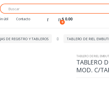
Search
for:
$
0.00
n útil
Contacto
0
JAS DE REGISTRO Y TABLEROS
TABLERO DE RIEL EMBUT
TABLERO DE RIEL EMBUT
TABLERO D
MOD. C/TA