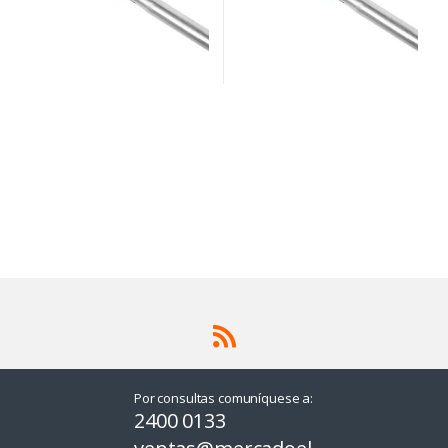
Por consultas comuníquese a:
2400 0133