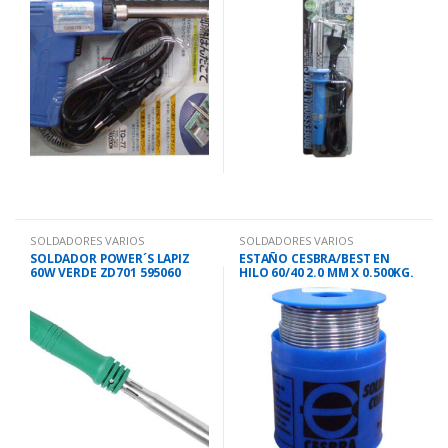
SOLDADORES VARIOS
SOLDADORES VARIOS
SOLDADOR POWER´S LAPIZ
ESTAÑO CESBRA/BEST EN
60W VERDE ZD701 595060
HILO 60/40 2.0 MM X 0.500KG.