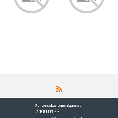
Por consultas comuníquese a:
2400 0133