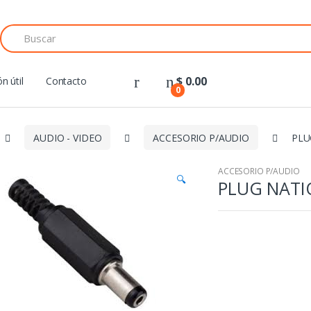
Search
for:
$
0.00
n útil
Contacto
0
AUDIO - VIDEO
ACCESORIO P/AUDIO
PLU
ACCESORIO P/AUDIO
🔍
PLUG NATI