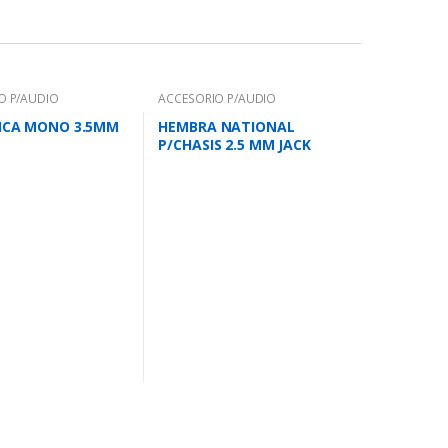
O P/AUDIO
ACCESORIO P/AUDIO
PICA MONO 3.5MM
HEMBRA NATIONAL
P/CHASIS 2.5 MM JACK
250155 C/TUER