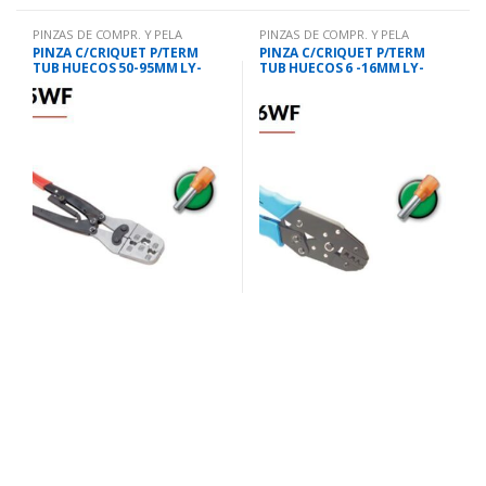
PINZAS DE COMPR. Y PELA
PINZAS DE COMPR. Y PELA
CABLES
CABLES
PINZA C/CRIQUET P/TERM
PINZA C/CRIQUET P/TERM
TUB HUECOS 50-95MM LY-
TUB HUECOS 6 -16MM LY-
95WF
16WF