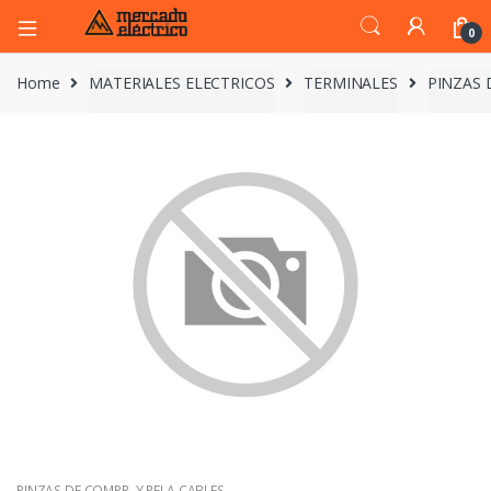
0
Home
MATERIALES ELECTRICOS
TERMINALES
PINZAS 
PINZAS DE COMPR. Y PELA CABLES