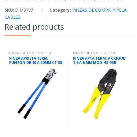
SKU:
DIM3787
Category:
PINZAS DE COMPR. Y PELA
CABLES
Related products
PINZAS DE COMPR. Y PELA
PINZAS DE COMPR. Y PELA
CABLES
CABLES
PINZA APRIETA TERM.
PINZA APTA.TERM. A CRIQUET
PUNZON DE 10 A 50MM CT 38
1.5 A 6 MM MOD.HS-03B