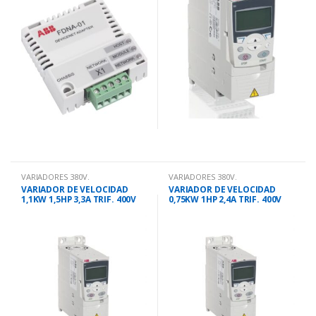
VARIADORES 380V.
VARIADORES 380V.
VARIADOR DE VELOCIDAD
VARIADOR DE VELOCIDAD
1,1KW 1,5HP 3,3A TRIF. 400V
0,75KW 1HP 2,4A TRIF. 400V
ACS350/5
ACS355