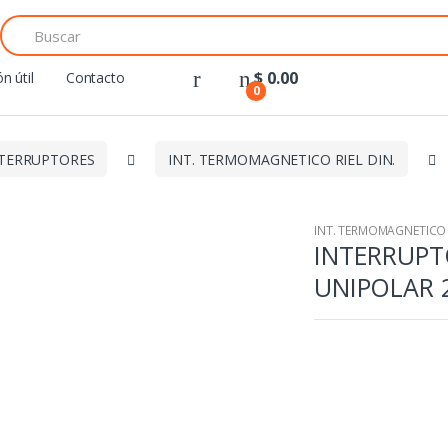
Search
for:
$
0.00
n útil
Contacto
0
TERRUPTORES
INT. TERMOMAGNETICO RIEL DIN.
INT. TERMOMAGNETICO R
INTERRUP
UNIPOLAR 2