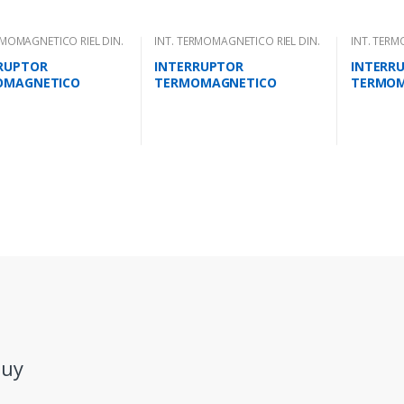
RMOMAGNETICO RIEL DIN.
INT. TERMOMAGNETICO RIEL DIN.
INT. TERM
RUPTOR
INTERRUPTOR
INTERR
OMAGNETICO
TERMOMAGNETICO
TERMOM
AR 16 AMPS 10KA IEC
UNIPOLAR 63 AMPS 10KA
UNIPOLA
IEC 947.2
IEC 947.
.uy