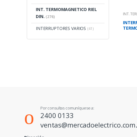
INT. TERMOMAGNETICO RIEL
INT. TE
DIN.
(276)
INTER
TERM
INTERRUPTORES VARIOS
(41)
BIPOL
947.2
Por consultas comuníquese a:
2400 0133
ventas@mercadoelectrico.com