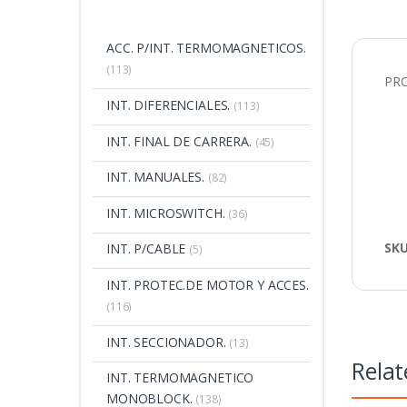
ACC. P/INT. TERMOMAGNETICOS.
(113)
PRO
INT. DIFERENCIALES.
(113)
INT. FINAL DE CARRERA.
(45)
INT. MANUALES.
(82)
INT. MICROSWITCH.
(36)
SK
INT. P/CABLE
(5)
INT. PROTEC.DE MOTOR Y ACCES.
(116)
INT. SECCIONADOR.
(13)
Relat
INT. TERMOMAGNETICO
MONOBLOCK.
(138)