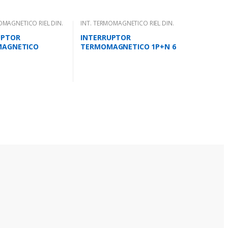
OMAGNETICO RIEL DIN.
INT. TERMOMAGNETICO RIEL DIN.
UPTOR
INTERRUPTOR
AGNETICO
TERMOMAGNETICO 1P+N 6
R 32 AMPS 10KA
AMPS 10KA IEC 947.2
2