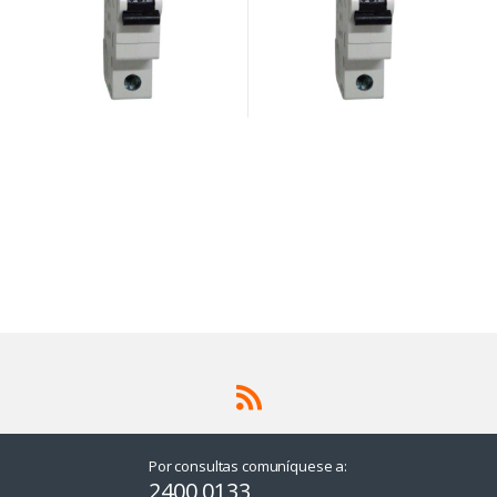
Por consultas comuníquese a:
2400 0133