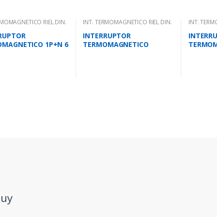
RMOMAGNETICO RIEL DIN.
INT. TERMOMAGNETICO RIEL DIN.
INT. TERM
RUPTOR
INTERRUPTOR
INTERR
MAGNETICO 1P+N 6
TERMOMAGNETICO
TERMOM
0KA IEC 947.2
UNIPOLAR 25 AMPS 10KA
BIPOLAR
IEC 947.2
947.2
.uy