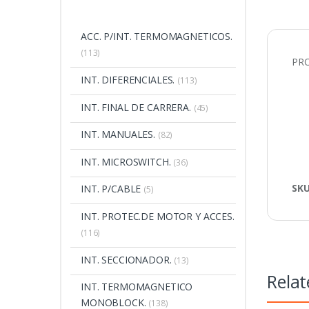
ACC. P/INT. TERMOMAGNETICOS.
(113)
PRO
INT. DIFERENCIALES.
(113)
INT. FINAL DE CARRERA.
(45)
INT. MANUALES.
(82)
INT. MICROSWITCH.
(36)
SK
INT. P/CABLE
(5)
INT. PROTEC.DE MOTOR Y ACCES.
(116)
INT. SECCIONADOR.
(13)
Relat
INT. TERMOMAGNETICO
MONOBLOCK.
(138)