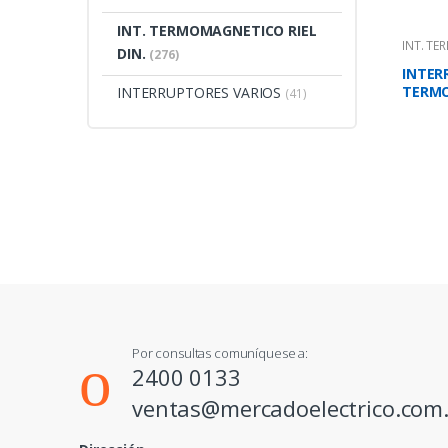
INT. TERMOMAGNETICO RIEL
INT. TE
DIN.
(276)
INTER
TERMO
INTERRUPTORES VARIOS
(41)
AMPS 1
Por consultas comuníquese a:
2400 0133
ventas@mercadoelectrico.com