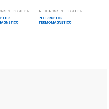
OMAGNETICO RIEL DIN.
INT. TERMOMAGNETICO RIEL DIN.
UPTOR
INTERRUPTOR
AGNETICO
TERMOMAGNETICO
 2 AMPS 10KA IEC
UNIPOLAR 32 AMPS 10KA
IEC 947.2