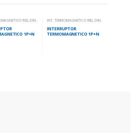
OMAGNETICO RIEL DIN.
INT. TERMOMAGNETICO RIEL DIN.
UPTOR
INTERRUPTOR
AGNETICO 1P+N
TERMOMAGNETICO 1P+N
10KA IEC 947.2
40 AMPS 10KA IEC 947.2