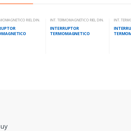
RMOMAGNETICO RIEL DIN.
INT. TERMOMAGNETICO RIEL DIN.
INT. TERM
RUPTOR
INTERRUPTOR
INTERR
OMAGNETICO
TERMOMAGNETICO
TERMOM
LAR 50 AMPS 10KA
BIPOLAR 2 AMPS 10KA IEC
10 AMPS 
7.2
947.2
.uy