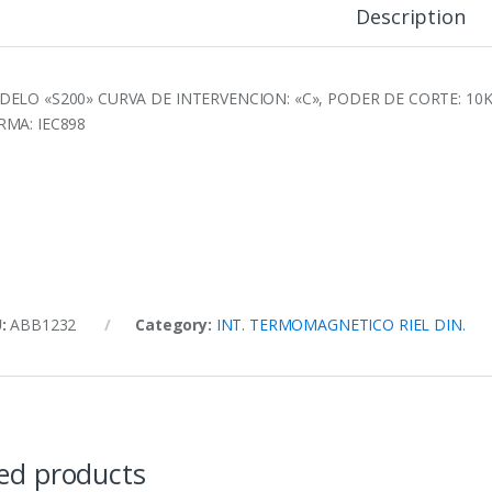
Description
ELO «S200» CURVA DE INTERVENCION: «C», PODER DE CORTE: 10K
MA: IEC898
U:
ABB1232
Category:
INT. TERMOMAGNETICO RIEL DIN.
ed products