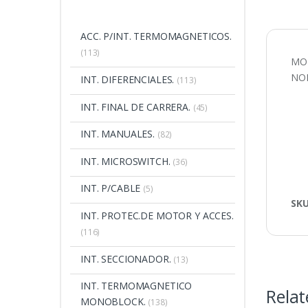
ACC. P/INT. TERMOMAGNETICOS.
(113)
MOD
NOR
INT. DIFERENCIALES.
(113)
INT. FINAL DE CARRERA.
(45)
INT. MANUALES.
(82)
INT. MICROSWITCH.
(36)
INT. P/CABLE
(5)
SK
INT. PROTEC.DE MOTOR Y ACCES.
(116)
INT. SECCIONADOR.
(13)
INT. TERMOMAGNETICO
Relat
MONOBLOCK.
(138)