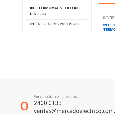
INT. TERMOMAGNETICO RIEL
DIN.
(276)
INT. TE
INTERRUPTORES VARIOS
(41)
INTER
TERM
UNIPO
IEC 94
Por consultas comuníquese a:
2400 0133
ventas@mercadoelectrico.com