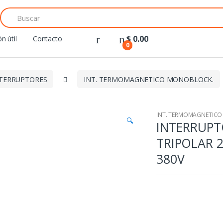
Search
for:
$
0.00
n útil
Contacto
0
TERRUPTORES
INT. TERMOMAGNETICO MONOBLOCK.
INT. TERMOMAGNETIC
🔍
INTERRUP
TRIPOLAR 2
380V