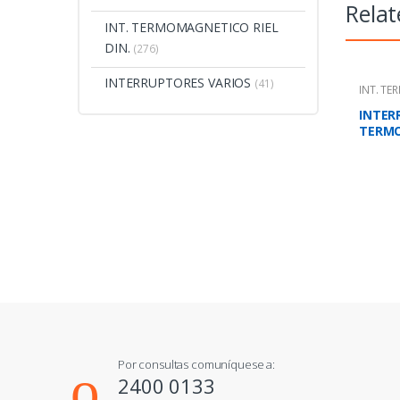
Relat
INT. TERMOMAGNETICO RIEL
DIN.
(276)
INTERRUPTORES VARIOS
(41)
INT. T
MONOB
INTER
TERM
TETRA
AMP.2
Por consultas comuníquese a:
2400 0133