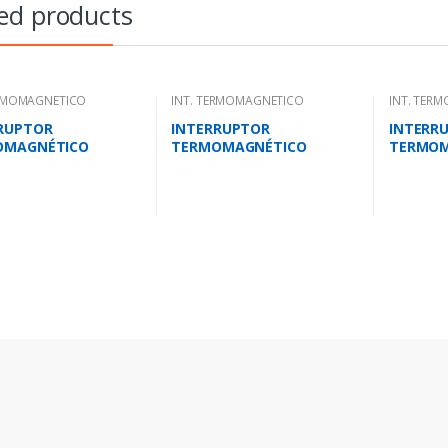
ed products
ERMOMAGNETICO
INT. TERMOMAGNETICO
INT. TER
LOCK.
MONOBLOCK.
MONOBLO
RUPTOR
INTERRUPTOR
INTERR
OMAGNÉTICO
TERMOMAGNÉTICO
TERMOM
POLAR 35-50
TETRAPOLAR 28-40
TRIPOLA
5KA-220V/18KA-380V
AMP.25KA-220V/18KA-380V
AMP.25K
380V