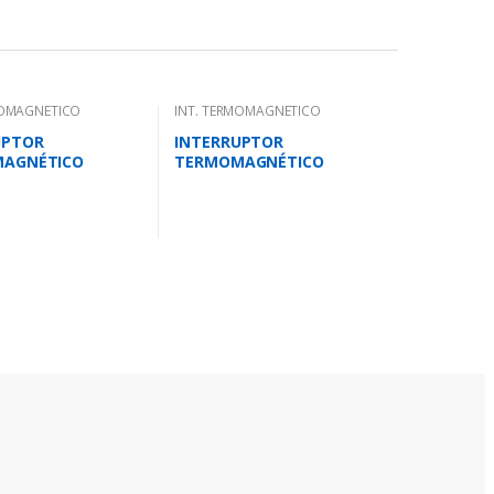
MOMAGNETICO
INT. TERMOMAGNETICO
CK.
MONOBLOCK.
UPTOR
INTERRUPTOR
AGNÉTICO
TERMOMAGNÉTICO
R 112-160
TRIPOLAR 28-40 AMP.40
A-220V/18 KA-
KA-220V/25 KA-380V