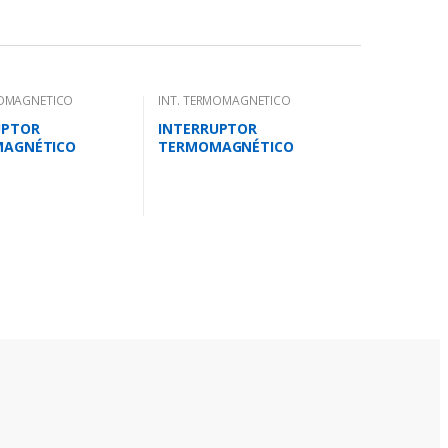
MOMAGNETICO
INT. TERMOMAGNETICO
CK.
MONOBLOCK.
UPTOR
INTERRUPTOR
AGNÉTICO
TERMOMAGNÉTICO
R 23-32 AMP.25
TRIPOLAR 35-50 AMP.40
/18 KA-380V
KA-220V/25 KA-380V