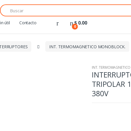
Search
for:
$
0.00
n útil
Contacto
0
TERRUPTORES
INT. TERMOMAGNETICO MONOBLOCK.
INT. TERMOMAGNETIC
INTERRUP
TRIPOLAR 1
380V