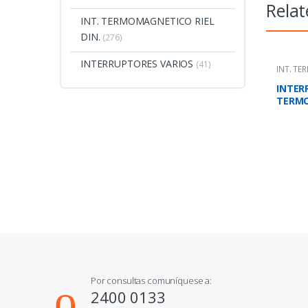
Relat
INT. TERMOMAGNETICO RIEL
DIN.
(276)
INTERRUPTORES VARIOS
(41)
INT. T
MONOB
INTER
TERM
TRIPO
KA-22
Por consultas comuníquese a:
2400 0133