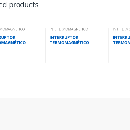
ed products
ERMOMAGNETICO
INT. TERMOMAGNETICO
INT. TER
LOCK.
MONOBLOCK.
MONOBLO
RUPTOR
INTERRUPTOR
INTERR
OMAGNÉTICO
TERMOMAGNÉTICO
TERMOM
LAR 18-25 AMP.25
TRIPOLAR 28-40 AMP.40
TRIPOLA
0V/18 KA-380V
KA-220V/25 KA-380V
KA-220V