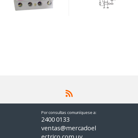
Por consultas comuníquese a:
2400 0133
ventas@mercadoel
ectrico.com.uy