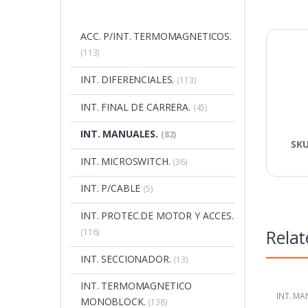
ACC. P/INT. TERMOMAGNETICOS.
(113)
INT. DIFERENCIALES.
(113)
INT. FINAL DE CARRERA.
(45)
INT. MANUALES.
(82)
SK
INT. MICROSWITCH.
(36)
INT. P/CABLE
(5)
INT. PROTEC.DE MOTOR Y ACCES.
Relat
(116)
INT. SECCIONADOR.
(13)
INT. TERMOMAGNETICO
INT. MA
MONOBLOCK.
(138)