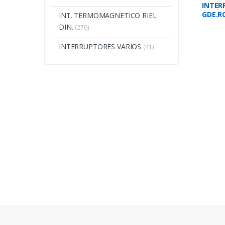
INTER
GDE.R
INT. TERMOMAGNETICO RIEL
CS370
DIN.
(276)
INTERRUPTORES VARIOS
(41)