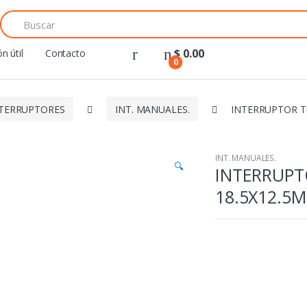
Search
for:
$
0.00
n útil
Contacto
0
TERRUPTORES
INT. MANUALES.
INTERRUPTOR T
INT. MANUALES.
🔍
INTERRUPT
18.5X12.5