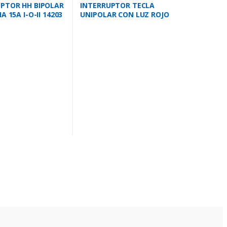
PTOR HH BIPOLAR
INTERRUPTOR TECLA
A 15A I-O-II 14203
UNIPOLAR CON LUZ ROJO
15
410030