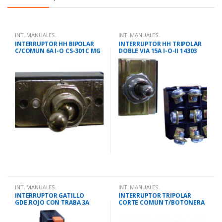
INT. MANUALES.
INT. MANUALES.
INTERRUPTOR HH BIPOLAR
INTERRUPTOR HH TRIPOLAR
C/COMUN 6A I-O CS-301C MG
DOBLE VIA 15A I-O-II 14303
345310
MG 345020
INT. MANUALES.
INT. MANUALES.
INTERRUPTOR GATILLO
INTERRUPTOR TRIPOLAR
GDE.ROJO CON TRABA 3A
CORTE COMUN T/BOTONERA
CS370 MG
30A BS230B 348080