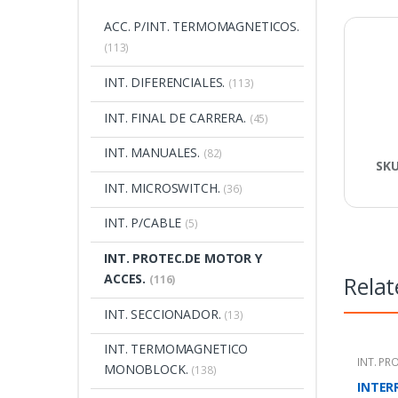
ACC. P/INT. TERMOMAGNETICOS.
(113)
INT. DIFERENCIALES.
(113)
INT. FINAL DE CARRERA.
(45)
INT. MANUALES.
(82)
SK
INT. MICROSWITCH.
(36)
INT. P/CABLE
(5)
INT. PROTEC.DE MOTOR Y
ACCES.
Relat
(116)
INT. SECCIONADOR.
(13)
INT. TERMOMAGNETICO
INT. PR
MONOBLOCK.
(138)
INTER