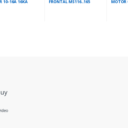
 10-16A 16KA
FRONTAL MS116..165
MOTOR 0
-16.0
1NA+1NC HKF1-11 ESTADO
MS132-0
.uy
video