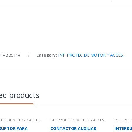
U:
ABB5114
Category:
INT. PROTEC.DE MOTOR Y ACCES.
ed products
OTEC.DE MOTOR Y ACCES.
INT. PROTEC.DE MOTOR Y ACCES.
INT. PROT
RUPTOR PARA
CONTACTOR AUXILIAR
INTERR