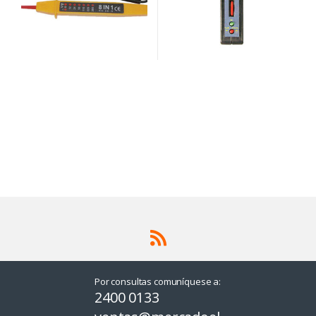
Por consultas comuníquese a:
2400 0133