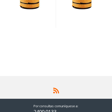
Por consultas comuníquese a:
2400 0133