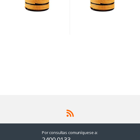
Por consultas comuníquese a:
2400 0133