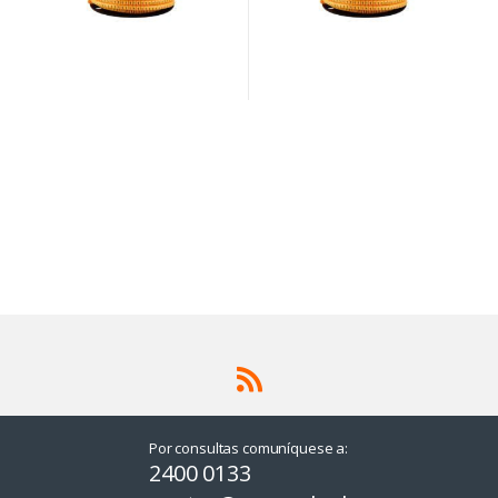
Por consultas comuníquese a:
2400 0133