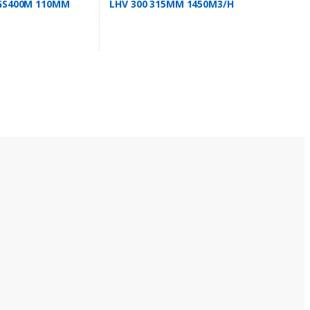
GS400M 110MM
LHV 300 315MM 1450M3/H
H