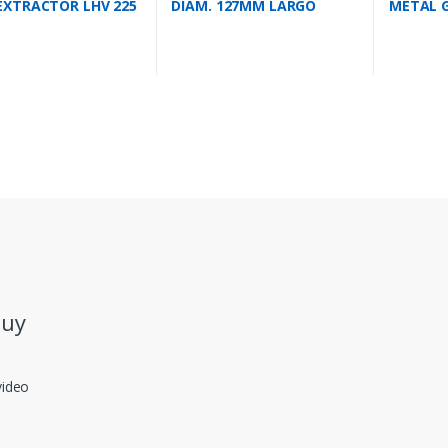
EXTRACTOR LHV 225
DIAM. 127MM LARGO
METAL 
6MTS.
290M3/
.uy
video