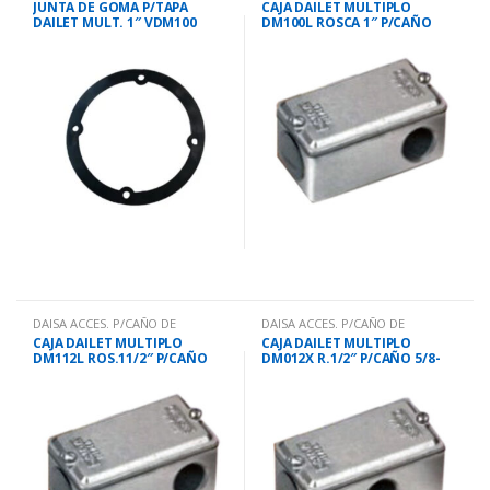
JUNTA DE GOMA P/TAPA
CAJA DAILET MULTIPLO
DAILET MULT. 1″ VDM100
DM100L ROSCA 1″ P/CAÑO
11/4″
DAISA ACCES. P/CAÑO DE
DAISA ACCES. P/CAÑO DE
HO.GALV
HO.GALV
CAJA DAILET MULTIPLO
CAJA DAILET MULTIPLO
DM112L ROS.11/2″ P/CAÑO
DM012X R.1/2″ P/CAÑO 5/8-
11/2″
3/4″