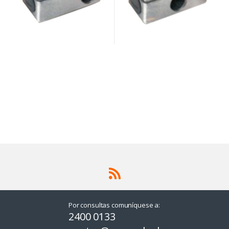
Por consultas comuníquese a:
2400 0133