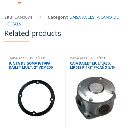
SKU:
CAÑ0684
Category:
DAISA ACCES. P/CAÑO DE
HO.GALV
Related products
DAISA ACCES. P/CAÑO DE
DAISA ACCES. P/CAÑO DE
HO.GALV
HO.GALV
JUNTA DE GOMA P/TAPA
CAJA DAILET MULT.RED.
DAILET MULT. 2″ VDM200
MR012 R.1/2″ P/CAÑO 5/8-
3/4″