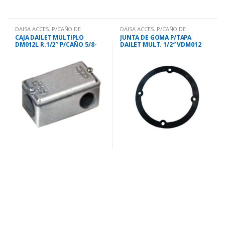
DAISA ACCES. P/CAÑO DE
DAISA ACCES. P/CAÑO DE
HO.GALV
HO.GALV
CAJA DAILET MULTIPLO
JUNTA DE GOMA P/TAPA
DM012L R.1/2″ P/CAÑO 5/8-
DAILET MULT. 1/2″ VDM012
3/4″