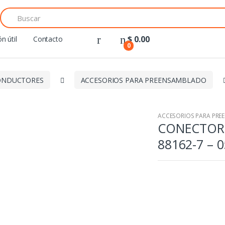
Search
for:
$
0.00
n útil
Contacto
0
ONDUCTORES
ACCESORIOS PARA PREENSAMBLADO
ACCESORIOS PARA PR
CONECTOR 
88162-7 – 