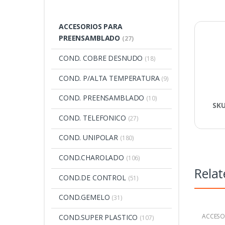
ACCESORIOS PARA
PREENSAMBLADO
(27)
COND. COBRE DESNUDO
(18)
COND. P/ALTA TEMPERATURA
(9)
COND. PREENSAMBLADO
(10)
SK
COND. TELEFONICO
(27)
COND. UNIPOLAR
(180)
COND.CHAROLADO
(106)
Relat
COND.DE CONTROL
(51)
COND.GEMELO
(31)
ACCESO
COND.SUPER PLASTICO
(107)
PREENS