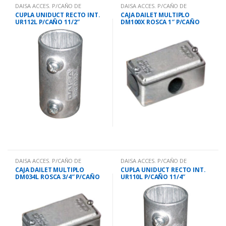
DAISA ACCES. P/CAÑO DE
DAISA ACCES. P/CAÑO DE
HO.GALV
HO.GALV
CUPLA UNIDUCT RECTO INT.
CAJA DAILET MULTIPLO
UR112L P/CAÑO 11/2″
DM100X ROSCA 1″ P/CAÑO
11/4″
DAISA ACCES. P/CAÑO DE
DAISA ACCES. P/CAÑO DE
HO.GALV
HO.GALV
CAJA DAILET MULTIPLO
CUPLA UNIDUCT RECTO INT.
DM034L ROSCA 3/4″ P/CAÑO
UR110L P/CAÑO 11/4″
1″