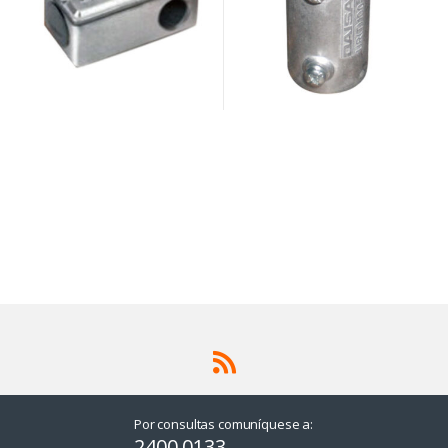
Por consultas comuníquese a:
2400 0133