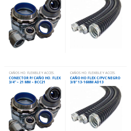
CAÑOS HO. FLEXIBLE Y ACCES.
CAÑOS HO. FLEXIBLE Y ACCES.
CONECTOR P/ CAÑO HO. FLEX
CAÑO HO FLEX C/PVC NEGRO
3/4″ – 21 MM – BCC21
3/8″ 13-16MM AD13