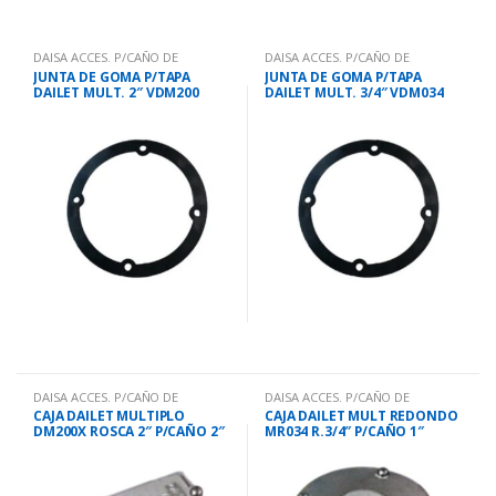
DAISA ACCES. P/CAÑO DE
DAISA ACCES. P/CAÑO DE
HO.GALV
HO.GALV
JUNTA DE GOMA P/TAPA
JUNTA DE GOMA P/TAPA
DAILET MULT. 2″ VDM200
DAILET MULT. 3/4″ VDM034
DAISA ACCES. P/CAÑO DE
DAISA ACCES. P/CAÑO DE
HO.GALV
HO.GALV
CAJA DAILET MULTIPLO
CAJA DAILET MULT REDONDO
DM200X ROSCA 2″ P/CAÑO 2″
MR034 R.3/4″ P/CAÑO 1″