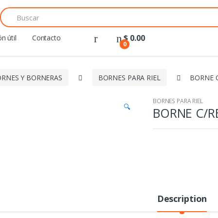
Search
for:
$
0.00
n útil
Contacto
0
RNES Y BORNERAS
BORNES PARA RIEL
BORNE C
BORNES PARA RIEL
🔍
BORNE C/R
Description