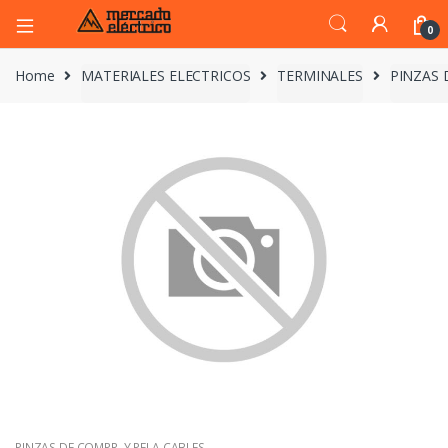
0
Home
MATERIALES ELECTRICOS
TERMINALES
PINZAS 
PINZAS DE COMPR. Y PELA CABLES