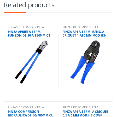
Related products
PINZAS DE COMPR. Y PELA
PINZAS DE COMPR. Y PELA
CABLES
CABLES
PINZA APRIETA TERM.
PINZA APTA.TERM.MANG.A
PUNZON DE 10 A 150MM CT
CRIQUET 1 A10 MM MOD HS-
150
101
PINZAS DE COMPR. Y PELA
PINZAS DE COMPR. Y PELA
CABLES
CABLES
PINZA COMPRESION
PINZA APTA.TERM. A CRIQUET
HIDRAULICA DE 50/400MM CU
0.5 A 6 MM MOD.HS-05WF