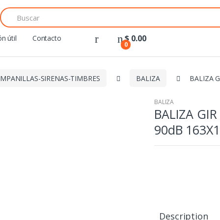
Search
for:
$
0.00
n útil
Contacto
0
MPANILLAS-SIRENAS-TIMBRES
BALIZA
BALIZA G
BALIZA
BALIZA GIR
90dB 163X
Description