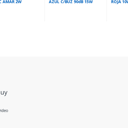
C AMAR 2W
AZUL C/BUZ 90dB 15W
ROJA 1
MM LTE5073
104X72MM
LTE3072
.uy
video