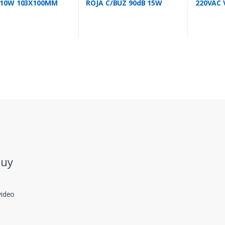
10W 103X100MM
ROJA C/BUZ 90dB 15W
220VAC 
72
104X72MM
73X98M
.uy
video