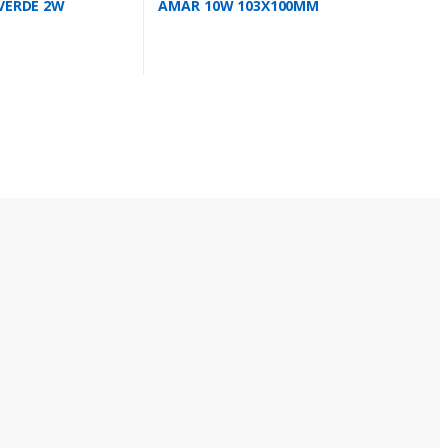
VERDE 2W
AMAR 10W 103X100MM
M LTE5073
LTE3072