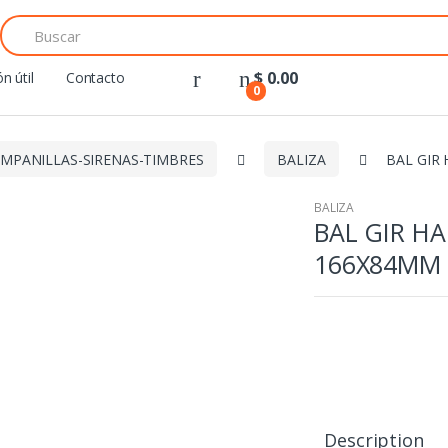
Search
for:
$
0.00
n útil
Contacto
0
MPANILLAS-SIRENAS-TIMBRES
BALIZA
BAL GIR
BALIZA
BAL GIR H
166X84MM 
Description