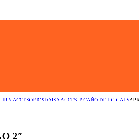
TIR Y ACCESORIOS
DAISA ACCES. P/CAÑO DE HO.GALV
ABR
O 2″