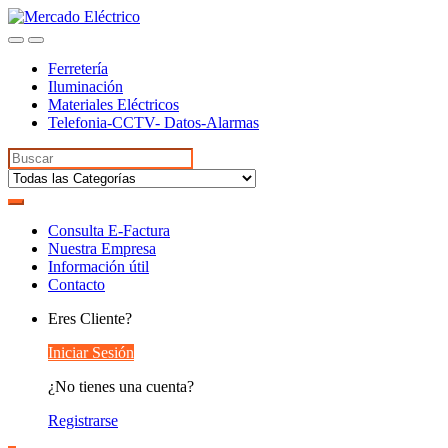
Ferretería
Iluminación
Materiales Eléctricos
Telefonia-CCTV- Datos-Alarmas
Search
for:
Consulta E-Factura
Nuestra Empresa
Información útil
Contacto
Eres Cliente?
Iniciar Sesión
¿No tienes una cuenta?
Registrarse