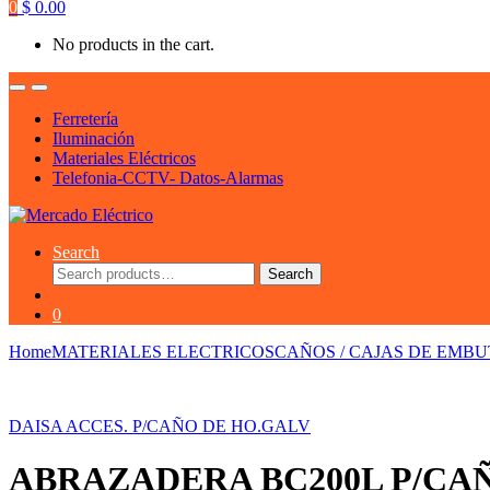
0
$
0.00
No products in the cart.
Ferretería
Iluminación
Materiales Eléctricos
Telefonia-CCTV- Datos-Alarmas
Search
Search
Search
for:
0
Home
MATERIALES ELECTRICOS
CAÑOS / CAJAS DE EMBU
DAISA ACCES. P/CAÑO DE HO.GALV
ABRAZADERA BC200L P/CAÑ