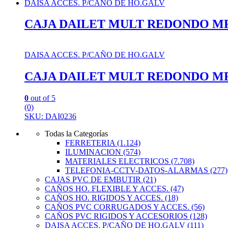
DAISA ACCES. P/CAÑO DE HO.GALV
CAJA DAILET MULT REDONDO MR10
DAISA ACCES. P/CAÑO DE HO.GALV
CAJA DAILET MULT REDONDO MR10
0
out of 5
(0)
SKU: DAI0236
Todas la Categorías
FERRETERIA
(1.124)
ILUMINACION
(574)
MATERIALES ELECTRICOS
(7.708)
TELEFONIA-CCTV-DATOS-ALARMAS
(277)
CAJAS PVC DE EMBUTIR
(21)
CAÑOS HO. FLEXIBLE Y ACCES.
(47)
CAÑOS HO. RIGIDOS Y ACCES.
(18)
CAÑOS PVC CORRUGADOS Y ACCES.
(56)
CAÑOS PVC RIGIDOS Y ACCESORIOS
(128)
DAISA ACCES. P/CAÑO DE HO.GALV
(111)