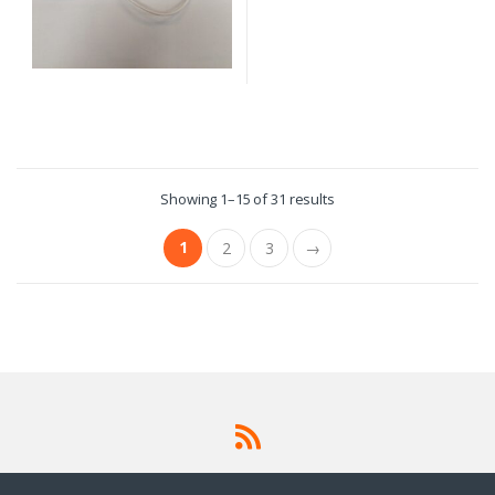
Showing 1–15 of 31 results
1
2
3
→