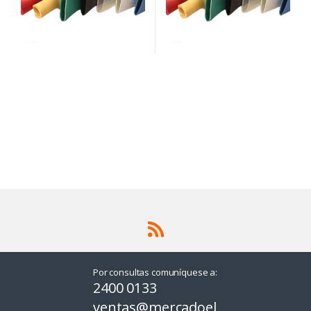
Por consultas comuníquese a:
2400 0133
ventas@mercadoel