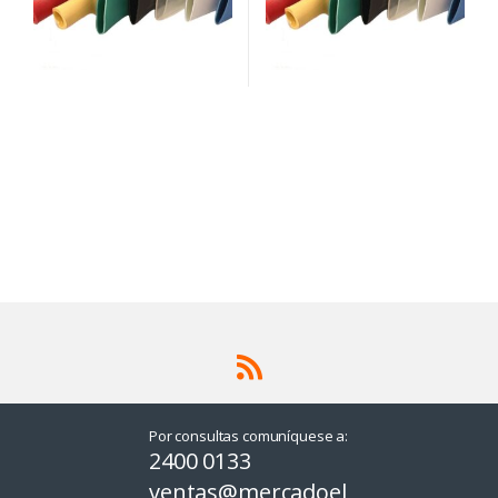
Por consultas comuníquese a:
2400 0133
ventas@mercadoel