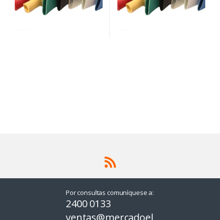
Por consultas comuníquese a:
2400 0133
ventas@mercadoel