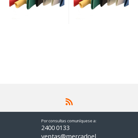
Por consultas comuníquese a:
2400 0133
ventas@mercadoel