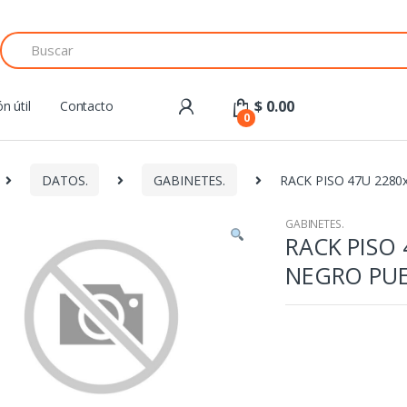
Search
for:
$
0.00
n útil
Contacto
0
DATOS.
GABINETES.
RACK PISO 47U 228
GABINETES.
RACK PISO
NEGRO PUE