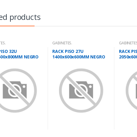
ed products
ES.
GABINETES.
GABINETES
PISO 32U
RACK PISO 27U
RACK PI
600x800MM NEGRO
1400x600x600MM NEGRO
2050x6
A PERFOR
PUERTA VIDRIO
PUERTA 