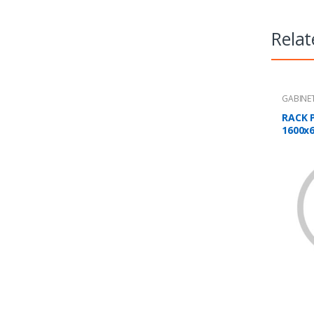
Relat
GABINET
RACK 
1600x
PUERT