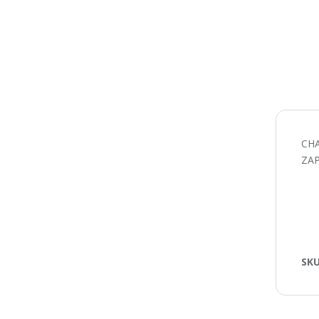
CHA
ZAP
SK