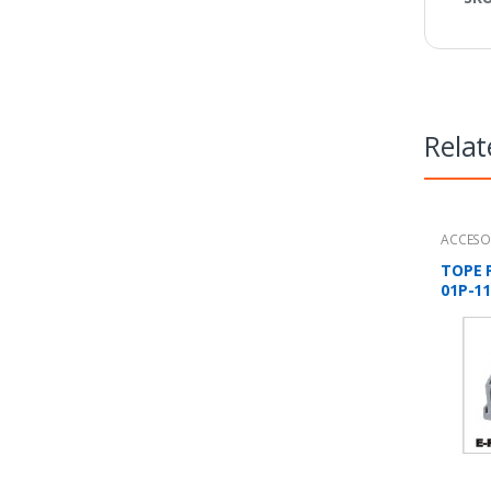
Relat
ACCESO
TOPE P
01P-1