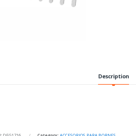
Description
U:
DEG1716
Category:
ACCESORIOS PARA BORNES