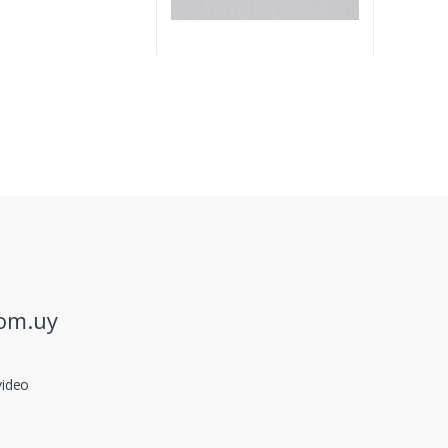
com.uy
video