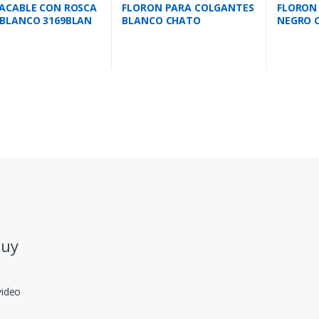
ACABLE CON ROSCA
FLORON PARA COLGANTES
FLORON
BLANCO 3169BLAN
BLANCO CHATO
NEGRO C
6012FCH/BCO
.uy
video