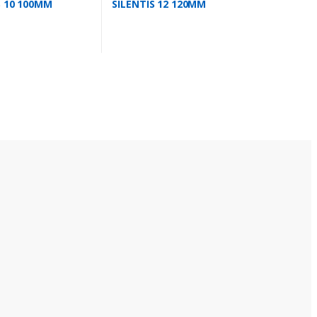
S 10 100MM
SILENTIS 12 120MM
C/TIMER
190M3/H INOX