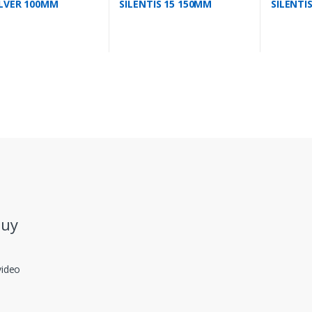
ILVER 100MM
SILENTIS 15 150MM
SILENTI
/H
320M3/H C/TIMER
98M3/H 
.uy
video