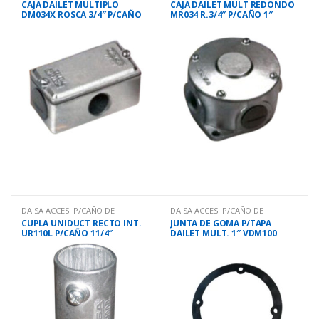
CAJA DAILET MULTIPLO
CAJA DAILET MULT REDONDO
DM034X ROSCA 3/4″ P/CAÑO
MR034 R.3/4″ P/CAÑO 1″
1″
DAISA ACCES. P/CAÑO DE
DAISA ACCES. P/CAÑO DE
HO.GALV
HO.GALV
CUPLA UNIDUCT RECTO INT.
JUNTA DE GOMA P/TAPA
UR110L P/CAÑO 11/4″
DAILET MULT. 1″ VDM100