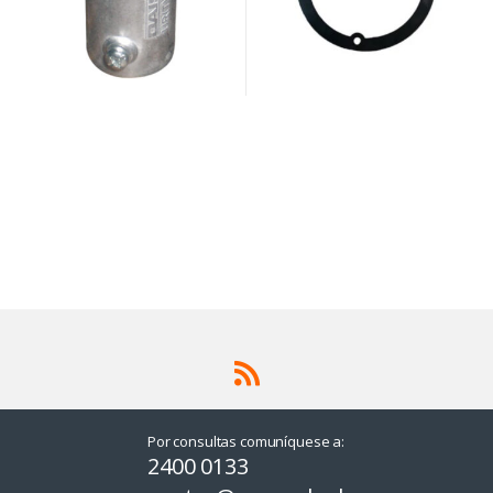
Por consultas comuníquese a:
2400 0133