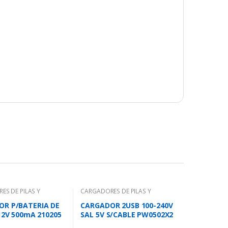
ES DE PILAS Y
CARGADORES DE PILAS Y
BATERIAS
R P/BATERIA DE
CARGADOR 2USB 100-240V
 12V 500mA 210205
SAL 5V S/CABLE PW0502X2