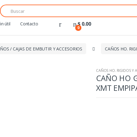
Search
for:
$
0.00
n útil
Contacto
0
ÑOS / CAJAS DE EMBUTIR Y ACCESORIOS
CAÑOS HO. RIG
CAÑOS HO. RIGIDOS Y 
CAÑO HO G
XMT EMPI