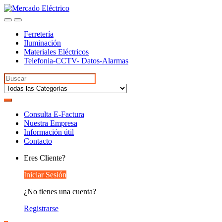
Ferretería
Iluminación
Materiales Eléctricos
Telefonia-CCTV- Datos-Alarmas
Search
for:
Consulta E-Factura
Nuestra Empresa
Información útil
Contacto
Eres Cliente?
Iniciar Sesión
¿No tienes una cuenta?
Registrarse