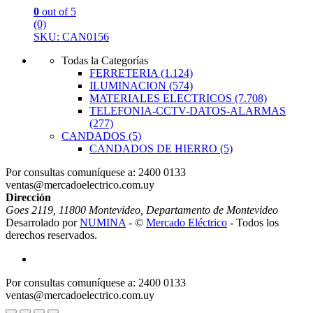
0
out of 5
(0)
SKU: CAN0156
Todas la Categorías
FERRETERIA
(1.124)
ILUMINACION
(574)
MATERIALES ELECTRICOS
(7.708)
TELEFONIA-CCTV-DATOS-ALARMAS
(277)
CANDADOS
(5)
CANDADOS DE HIERRO
(5)
Por consultas comuníquese a:
2400 0133
ventas@mercadoelectrico.com.uy
Dirección
Goes 2119, 11800 Montevideo, Departamento de Montevideo
Desarrolado por
NUMINA
- ©
Mercado Eléctrico
- Todos los
derechos reservados.
Por consultas comuníquese a:
2400 0133
ventas@mercadoelectrico.com.uy