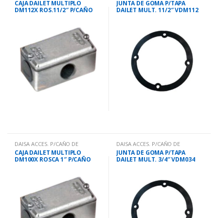
CAJA DAILET MULTIPLO
JUNTA DE GOMA P/TAPA
DM112X ROS.11/2″ P/CAÑO
DAILET MULT. 11/2″ VDM112
11/2″
DAISA ACCES. P/CAÑO DE
DAISA ACCES. P/CAÑO DE
HO.GALV
HO.GALV
CAJA DAILET MULTIPLO
JUNTA DE GOMA P/TAPA
DM100X ROSCA 1″ P/CAÑO
DAILET MULT. 3/4″ VDM034
11/4″