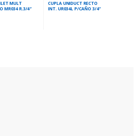
ILET MULT
CUPLA UNIDUCT RECTO
 MR034 R.3/4″
INT. UR034L P/CAÑO 3/4″
1″