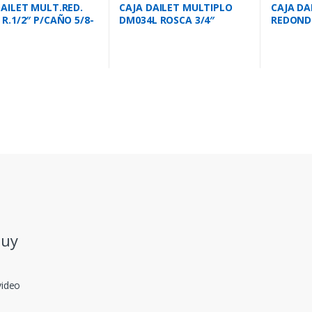
DAILET MULT.RED.
CAJA DAILET MULTIPLO
CAJA DA
R.1/2″ P/CAÑO 5/8-
DM034L ROSCA 3/4″
REDONDO
P/CAÑO 1″
P/CAÑO 
.uy
video