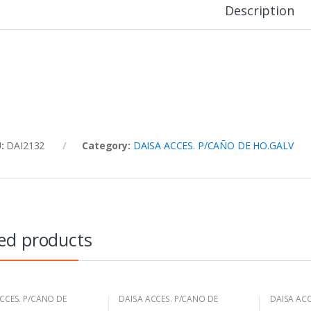
Description
U:
DAI2132
Category:
DAISA ACCES. P/CAÑO DE HO.GALV
ed products
CCES. P/CAÑO DE
DAISA ACCES. P/CAÑO DE
DAISA ACC
V
HO.GALV
HO.GALV