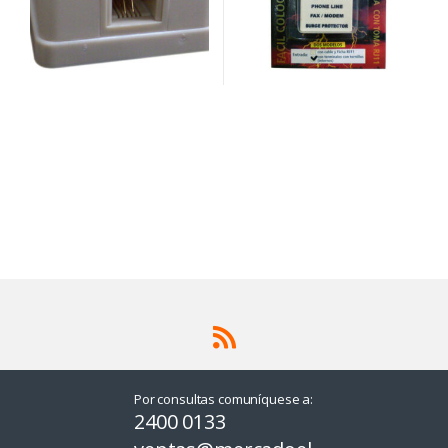
Por consultas comuníquese a:
2400 0133